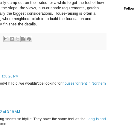
ly camp out on their sites for a while to get the feel of how
s, the slope, the views, sun-or-shade requirements, garden
Follo
lly the biggest considerations.
House-raising is often a
, where neighbors pitch in to build the foundation and
 finishes the details.
 at 8:26 PM
ody! If I did, we wouldn't be looking for
houses for rent in Northern
2 at 3:19 AM
ing seems so idyllic. They have the same feel as the
Long Island
home.