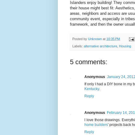
Islanders enjoy building! They common
their house might best fit: Aesthetic
areas, neighbors and access are usua
community event, especially in tribes
framework, and then the owner usually
Posted by
Unknown
at
10:35 PM
Labels:
alternative architecture
,
Housing
5 comments:
Anonymous
January 24, 2012
If only I had a DIY bone in my b
Kentucky
.
Reply
Anonymous
February 14, 201
I love those drawings. Everyth
home builders
' projects back 
Reply