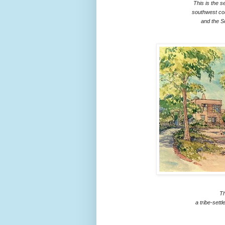
This is the s
southwest co
and the So
Th
a tribe-sett