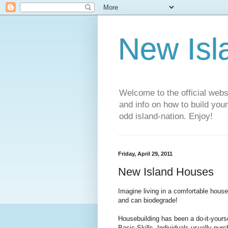
New Isl
Welcome to the official web
and info on how to build you
odd island-nation. Enjoy!
Friday, April 29, 2011
New Island Houses
Imagine living in a comfortable house b
and can biodegrade!
Housebuilding has been a do-it-yourse
Basic Skills. Individuals usually purc