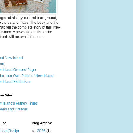
ges of history, cultural background,
pictures and maps. The book and the
ap tell the complete story of this little-
island. A new third edition of the
ook will be available soon.
ut New Island
me
 Island Owners' Page
im Your Own Piece of New Island
 Island Exhibitions
er Sites
 Island's Putney Times
eans and Dreams
 Lee
Blog Archive
Lee (Rusty)
►
2026
(1)