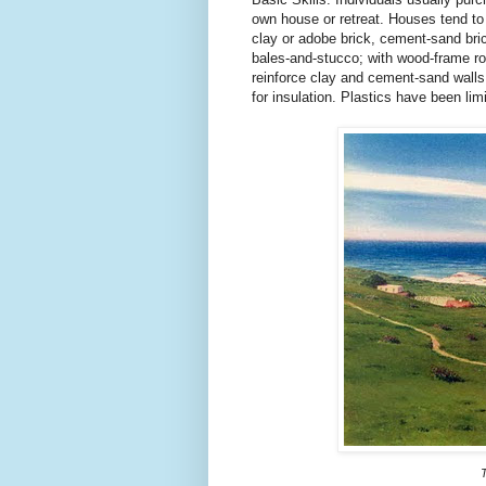
own house or retreat. Houses tend to 
clay or adobe brick, cement-sand bri
bales-and-stucco; with wood-frame ro
reinforce clay and cement-sand walls.
for insulation. Plastics have been lim