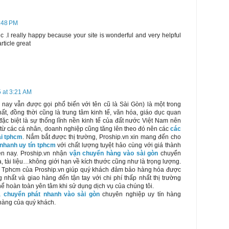
1:48 PM
ic .I really happy because your site is wonderful and very helpful
rticle great
 at 3:21 AM
nay vẫn được gọi phổ biến với tên cũ là Sài Gòn) là một trong
t, đồng thời cũng là trung tâm kinh tế, văn hóa, giáo dục quan
ặc biệt là sự thống lĩnh nền kinh tế của đất nước Việt Nam nên
từ các cá nhân, doanh nghiệp cũng tăng lên theo đó nên các
các
ại tphcm
. Nắm bắt được thị trường, Proship.vn xin mang đến cho
nhanh uy tín tphcm
với chất lượng tuyệt hảo cùng với giá thành
iện nay. Proship.vn nhận
vận chuyển hàng vào sài gòn
chuyển
, tài liệu…không giới hạn về kích thước cũng như là trọng lượng.
i Tphcm của Proship.vn giúp quý khách đảm bảo hàng hóa được
nhất và giao hàng đến tận tay với chi phí thấp nhất thị trường
ể hoàn toàn yên tâm khi sử dụng dịch vụ của chúng tôi.
á chuyển phát nhanh vào sài gòn
chuyên nghiệp uy tín hàng
hàng của quý khách.