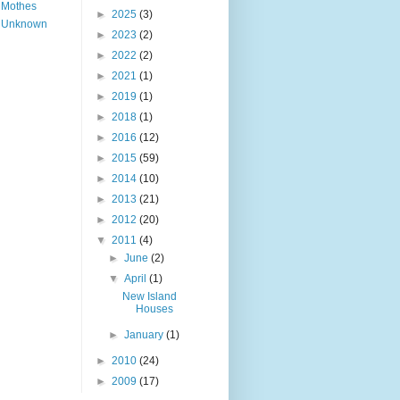
Mothes
►
2025
(3)
Unknown
►
2023
(2)
►
2022
(2)
►
2021
(1)
►
2019
(1)
►
2018
(1)
►
2016
(12)
►
2015
(59)
►
2014
(10)
►
2013
(21)
►
2012
(20)
▼
2011
(4)
►
June
(2)
▼
April
(1)
New Island
Houses
►
January
(1)
►
2010
(24)
►
2009
(17)