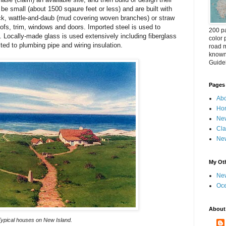
be small (about 1500 sqaure feet or less) and are built with
ck, wattle-and-daub (mud covering woven branches) or straw
ofs, trim, windows and doors. Imported steel is used to
200 pa
 Locally-made glass is used extensively including fiberglass
color 
ited to plumbing pipe and wiring insulation.
road m
known 
Guideb
Pages
Abo
Ho
New
Cla
New
My Oth
New
Oc
About
Typical houses on New Island.