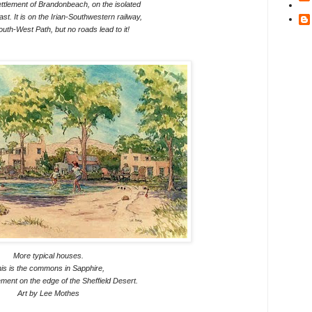
ettlement of Brandonbeach, on the isolated
ast.
It is on the Irian-Southwestern railway,
uth-West Path, but no roads lead to it!
More typical houses.
is is the commons in Sapphire,
lement on the edge of the Sheffield Desert.
Art by Lee Mothes