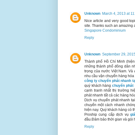
Unknown
March 4, 2013 at 1
Nice article and very good top
site. Thanks such an amazing a
Singapore Condominium
Reply
Unknown
September 29, 2015
Thành phố Hồ Chí Minh (hiện 
những thành phố đông dân nhấ
trọng của nước Việt Nam. Và đ
nhu cầu vận chuyển hàng hóa 
công ty chuyển phát nhanh t
quý khách hàng
chuyển phát 
cạnh tranh nhất thị trường h
phát nhanh tất cả các hàng hóa
Dịch vụ chuyển phát nhanh tạ
chuyển một cách nhanh chóng 
hiện nay. Quý khách hàng có th
Proship cung cấp dịch vụ
gi
đầu.Đảm bảo thời gian và gói 
Reply